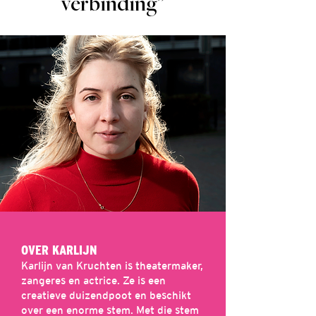
verbinding”
OVER KARLIJN
Karlijn van Kruchten is theatermaker,
zangeres en actrice. Ze is een
creatieve duizendpoot en beschikt
over een enorme stem. Met die stem