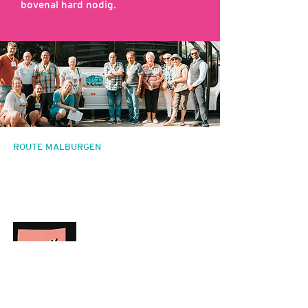
bovenal hard nodig.
ROUTE MALBURGEN
Het project Route Malburgen is een initiatief
van Bureau Ruimtekoers. Het project kwam tot
stand door een inspirerende samenwerking met
drie theatermakers: Karlijn van Kruchten, Elise
Doll, Elize Kuiper en 38 Malburgenaren.
Bureau voor
participatief ontwerp
& gemeenschapskunst